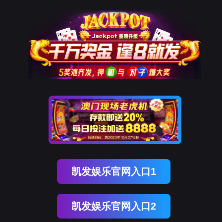
凯发娱乐官网入口1
凯发娱乐官网入口2